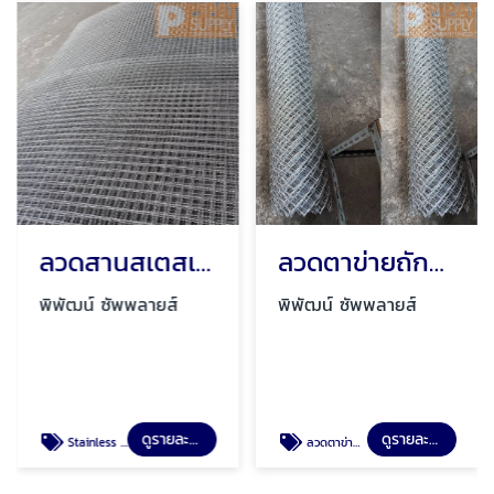
ลวดสานสเตสเลส ราคาพิเศษ
ลวดตาข่ายถักปมไวน์แมช
พิพัฒน์ ซัพพลายส์
พิพัฒน์ ซัพพลายส์
ดูรายละเอียด
ดูรายละเอียด
Stainless Steel Wire Mesh ราคาโรงงาน
ลวดตาข่ายกรองอุตสาหกรรม