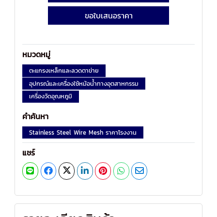
ขอใบเสนอราคา
หมวดหมู่
ตะแกรงเหล็กและลวดตาข่าย
อุปกรณ์และเครื่องใช้หม้อน้ำทางอุตสาหกรรม
เครื่องวัดอุณหภูมิ
คำค้นหา
Stainless Steel Wire Mesh ราคาโรงงาน
แชร์