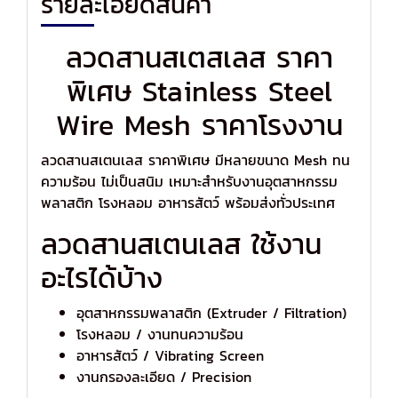
รายละเอียดสินค้า
ลวดสานสเตสเลส ราคา
พิเศษ Stainless Steel
Wire Mesh ราคาโรงงาน
ลวดสานสเตนเลส ราคาพิเศษ มีหลายขนาด Mesh ทน
ความร้อน ไม่เป็นสนิม เหมาะสำหรับงานอุตสาหกรรม
พลาสติก โรงหลอม อาหารสัตว์ พร้อมส่งทั่วประเทศ
ลวดสานสเตนเลส ใช้งาน
อะไรได้บ้าง
อุตสาหกรรมพลาสติก (Extruder / Filtration)
โรงหลอม / งานทนความร้อน
อาหารสัตว์ / Vibrating Screen
งานกรองละเอียด / Precision