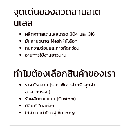
จุดเด่นของลวดสานสเต
นเลส
ผลิตจากสเตนเลสเกรด 304 และ 316
มีหลายขนาด Mesh ให้เลือก
ทนความร้อนและการกัดกร่อน
อายุการใช้งานยาวนาน
ทำไมต้องเลือกสินค้าของเรา
ราคาโรงงาน (ราคาพิเศษสำหรับลูกค้า
อุตสาหกรรม)
รับผลิตตามแบบ (Custom)
มีสินค้าในสต๊อก
ให้คำแนะนำโดยผู้เชี่ยวชาญ