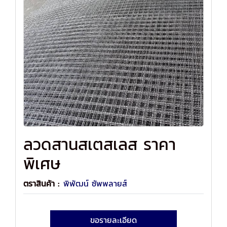
ลวดสานสเตสเลส ราคา
พิเศษ
ตราสินค้า :
พิพัฒน์ ซัพพลายส์
ขอรายละเอียด