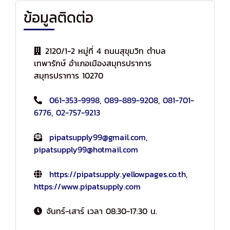
ข้อมูลติดต่อ
2120/1-2 หมู่ที่ 4 ถนนสุขุมวิท ตำบล
เทพารักษ์ อำเภอเมืองสมุทรปราการ
สมุทรปราการ 10270
061-353-9998
,
089-889-9208
,
081-701-
6776
,
02-757-9213
pipatsupply99@gmail.com
,
pipatsupply99@hotmail.com
https://pipatsupply.yellowpages.co.th
,
https://www.pipatsupply.com
จันทร์-เสาร์ เวลา 08:30-17:30 น.