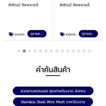
พิพัฒน์ ซัพพลายส์
พิพัฒน์ ซัพพลายส์
ดูรายละเอียด
ดูรายละเอียด
ลวดตาข่ายถัก ราคาโรงงาน
ลวดตาข่ายกรองอุตสาหกรรม
คำค้นสินค้า
ลวดสานสเตนเลส คุณภาพโรงงาน ส่งตรง
Stainless Steel Wire Mesh ราคาโรงงาน